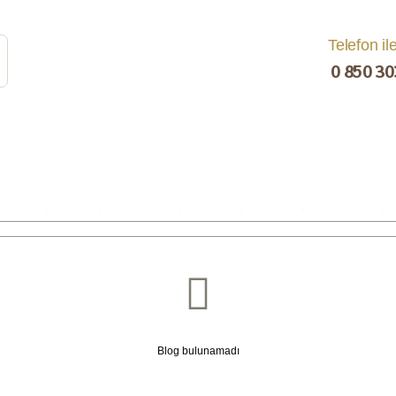
Telefon il
0 850 30
rat
Turşu
Bakliyat ve
Kahvaltılık
Kuru Yemiş
Pestil, Muska,
Ezme
Tarhana
Sucuk
C
Blog bulunamadı