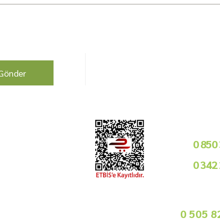
berdar olun !
Bizi Takip Edin!
Gönder
Kurumsal
Telefon i
Bayilik Şartları
0 850
Tedarikçimiz Olun
0 342
Toptan Satış
Basında Biz
09
Sorularınız İçin
info@gurmemarket.com
Whats App 
0 505 8