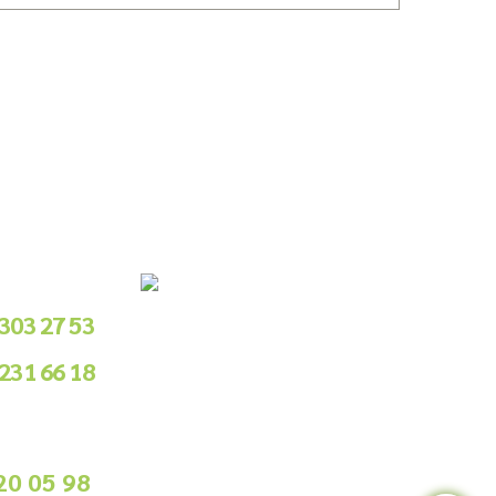
le Sipariş
 303 27 53
 231 66 18
.00 - 18.00
ile Sipariş
20 05 98