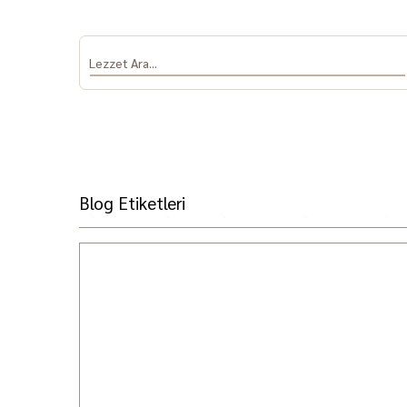
Blog Etiketleri
Antep Fıstığı
Salça
Dolmalık Biber
Sumak ve Nar
Baha
ve Patlıcan
Ekşisi