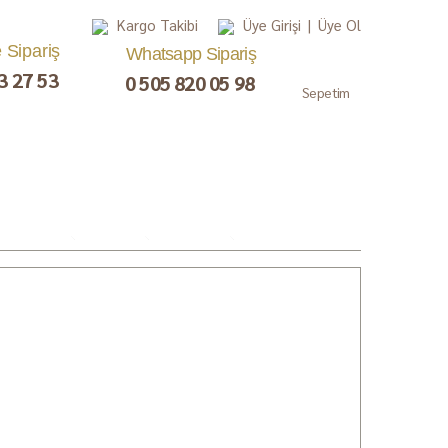
Kargo Takibi
Üye Girişi
|
Üye Ol
e Sipariş
Whatsapp Sipariş
3 27 53
0 505 820 05 98
Sepetim
, Lokum,
Kuru Meyve
Çay ve Kahve
Gurme
ezerye
Paketler