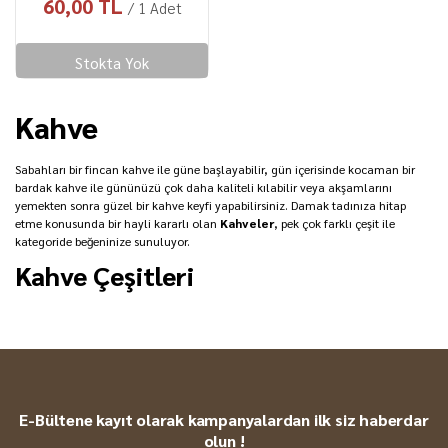
60,00 TL
/ 1 Adet
Stokta Yok
Kahve
Sabahları bir fincan kahve ile güne başlayabilir, gün içerisinde kocaman bir
bardak kahve ile gününüzü çok daha kaliteli kılabilir veya akşamlarını
yemekten sonra güzel bir kahve keyfi yapabilirsiniz. Damak tadınıza hitap
etme konusunda bir hayli kararlı olan
Kahveler
, pek çok farklı çeşit ile
kategoride beğeninize sunuluyor.
Kahve Çeşitleri
Kahve deneyimlerinde klasiklerden vazgeçmeyenlerin favorisi olan Türk
kahvesi, güne başlarken eşsiz tadı ile sizlere eşlik edecektir. Bu noktada,
Türk
Kahvesi
deneyimlerinde küçük tatlar arayanlara hitap edecek çikolatalı Türk
kahvesi, damla sakızlı Türk kahvesi ve kakuleli Türk kahvesi seçenekler
arasında yer almakta. Türk kahvesi dışında farklı tatlara da yer veren Gurme
Market, kaliteli çekirdekleri ve eşsiz aromaları ile sizleri bambaşka lezzetler
E-Bültene kayıt olarak kampanyalardan ilk siz haberdar
sunmakta. İçeriğinde kuru kahve, keçiboynuzu, çikolata, salep, menengiç
olun !
kahvesi, kakule ve kahve kreması içeren
Dibek Kahvesi
nin yanı sıra,