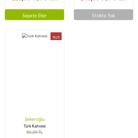
Sepete Ekle
Stokta Yok
%25
Şekeroğlu
Türk Kahvesi
80,00 TL