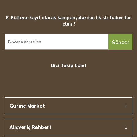
Yorum Yaz
ÖDEME:
Ödemelerinizi Kredi Kartı, Havale veya EFT
ile yapabilirsiniz. Havale veya EFT ile ödemelerde
E-Bültene kayıt olarak kampanyalardan ilk siz haberdar
ürünler ödeme alındıktan sonra kargoya verilir.
olun !
GÖNDERİM ŞEHRİ:
Tüm ürünlerimiz Gaziantep'ten
Gönder
gönderilmektedir.
Bizi Takip Edin!
Gurme Market
Alışveriş Rehberi