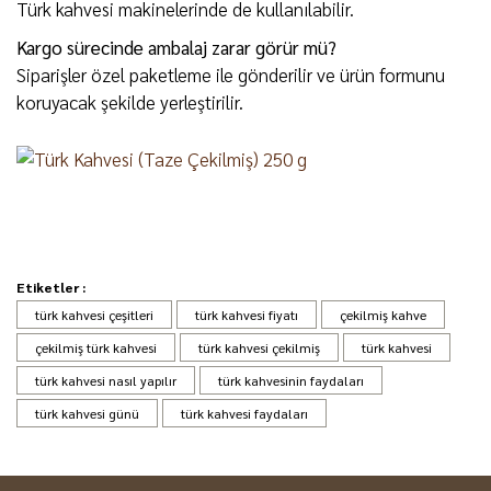
Türk kahvesi makinelerinde de kullanılabilir.
Kargo sürecinde ambalaj zarar görür mü?
Siparişler özel paketleme ile gönderilir ve ürün formunu
koruyacak şekilde yerleştirilir.
ÜCRETSİZ KARGO:
2000 ₺ ve üzeri alışverişlerde
kargo ücretsizdir.
Etiketler :
Kaliteli ve lezzetli
türk kahvesi çeşitleri
türk kahvesi fiyatı
çekilmiş kahve
KARGO FİRMASI:
Ürünlerimiz DHL Kargo ile
Türk kahvesi seven biri olarak, Gurme Market'in taze
çekilmiş türk kahvesi
türk kahvesi çekilmiş
türk kahvesi
gönderilmektedir.
çekilmiş kahvesinin tadı beni kesinlikle memnun etti.
türk kahvesi nasıl yapılır
türk kahvesinin faydaları
türk kahvesi günü
türk kahvesi faydaları
Hakan Alkan | 02/05/2023
TESLİMAT:
Siparişleriniz hızlı teslimat ile 48 saatte
kapınızdadır.