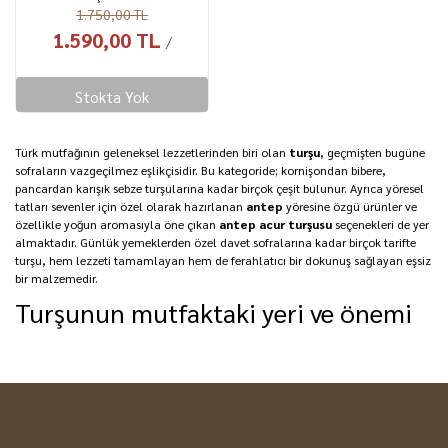
1.750,00 TL
1.590,00 TL
/
Stokta Yok
Türk mutfağının geleneksel lezzetlerinden biri olan
turşu
, geçmişten bugüne
sofraların vazgeçilmez eşlikçisidir. Bu kategoride; kornişondan bibere,
pancardan karışık sebze turşularına kadar birçok çeşit bulunur. Ayrıca yöresel
tatları sevenler için özel olarak hazırlanan
antep
yöresine özgü ürünler ve
özellikle yoğun aromasıyla öne çıkan
antep acur turşusu
seçenekleri de yer
almaktadır. Günlük yemeklerden özel davet sofralarına kadar birçok tarifte
turşu, hem lezzeti tamamlayan hem de ferahlatıcı bir dokunuş sağlayan eşsiz
bir malzemedir.
Turşunun mutfaktaki yeri ve önemi
Turşu, yalnızca bir garnitür değil; yemeklere canlılık, renk ve tat dengesi
kazandıran önemli bir fermente besindir. Özellikle doğal salamura yöntemiyle
hazırlanan turşular, yoğun aroması ve kıvamıyla sofralarda özel bir yer edinir.
Yöresel üretimin zenginliği sayesinde, her yöreye ait kendine has turşu çeşitleri
bulunur ve bunların arasında
antep
bölgesine ait aromatik turşuların ayrı bir
önemi vardır.