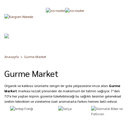
Anasayfa
Gurme Market
Gurme Market
Organik ve katkısız ürünlerle zengin bir gıda yelpazesine imza atan
Gurme
Market
markası lezzet yönünden de maksimum bir tatmin sağlıyor. 7’den
70’e her yaştan kişinin güvenle tüketebileceği bu sağlıklı besinler geleneksel
üretim teknikleri ve yörelerine özel aromalarla farkını hemen belli ediyor.
Kimyasal içerikler, sentetik katkı maddeleri, yapay aromalar ya da son
kullanma tarihini uzatan zararlı koruyucuları asla ihtiva etmeyen gıdalar,
sağlıklı ve renkli sofraların mimarı oluyor.
Doğallık konusunda üreticiler ve tüketiciler arasındaki ulaşılmaz köprüleri