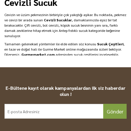
Cevizli Sucuk
Cevizin ve üzüm pekmezinin birbiriyle çok yakıştığı aşikar. Bu noktada, pekmez
ve cevizi bir arada sunan
Cevizli Sucuklar
, damaklarınızda eşsiz bir tat
bırakacaktır. Çift cevizli, bol cevizli, köpük sucuk besninin yanı sıra, farklı
damak zevklerine hitap etmek için Antep fıstıklı sucuk kategoride beğenine
sunuluyor.
Tamamen geleneksel yöntemler ile elde edilen söz konusu
Sucuk Çeşitleri
,
en taze ve doğal hali ile Gurme Market online mağazasında sizleri bekliyor.
Dilerseniz,
Gurmemarket.com
adresinden sucuk çeşitlerini inceleyebilir,
Cevizli Sucuk Fiyatları
ve diğer sucuk fiyatları hakkında bilgi sahibi
olabilirsiniz. Kullanıcı dostu site tasarımı ile aradığınız lezzete ulaşmak
parmaklarınızın ucunda!
Sucuk Çeşitleri
E-Bültene kayıt olarak kampanyalardan ilk siz haberdar
Pekmezin yoğun lezzetini ceviz ile taçlandıracağınız benzersiz bir lezzet
olun !
olan
Cevizli Sucuk
, enerji deposu olmasının yanı sıra, gün içerisinde hem
sizin hem de çocuklarınızın tatlı ihtiyacını en iyi şekilde karşılayacaktır. İpe
dizilmiş olan lezzetli cevizlerin, pekmez, nişasta, şeker ve su ile elde edilen
Gönder
karşımın içerisine batırılması ve ardından geleneksel kurutma yöntemleri ile
kurutulması her birimizin çok sevdiği cevizli sucuğun ortaya çıkmasını
sağlamaktadır. Dilerseniz cevizli sucuklar ile güzel bir tatlı deneyimi
yaşayabilir, çay ve kahve saatlerinizi söz konusu sucuklar ile daha keyifli