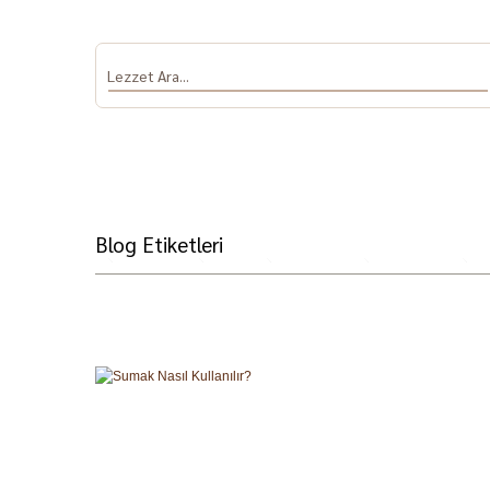
Blog Etiketleri
Antep Fıstığı
Salça
Dolmalık Biber
Sumak ve Nar
Baha
ve Patlıcan
Ekşisi