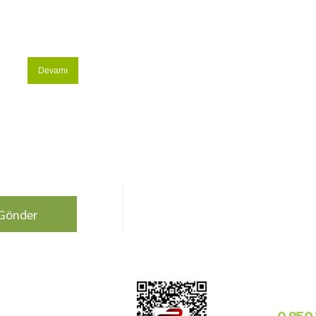
Devamı
berdar olun !
Bizi Takip Edin!
Gönder
Kurumsal
Telefon i
Bayilik Şartları
0 850