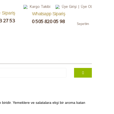
Kargo Takibi
Üye Girişi
|
Üye Ol
e Sipariş
Whatsapp Sipariş
3 27 53
0 505 820 05 98
Sepetim
, Lokum,
Kuru Meyve
Çay ve Kahve
Gurme
ezerye
Paketler
 biridir. Yemeklere ve salatalara ekşi bir aroma katan