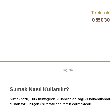
Telefon il
0 850 30
rat
Turşu
Bakliyat ve
Kahvaltılık
Kuru Yemiş
Pestil, Muska,
Ezme
Tarhana
Sucuk
C
Sumak Nasıl Kullanılır?
Sumak tozu, Türk mutfağında kullanılan en sağlıklı baharatlardan
sumak tozu, birçok kişi tarafından tercih edilmektedir.