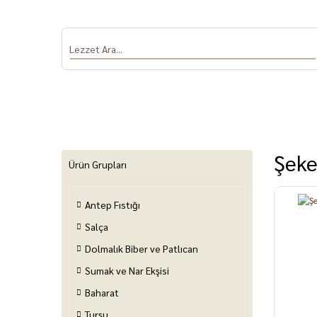
Şeke
Ürün Grupları
Antep Fıstığı
Antep Fıstığı
Salça
Dolmalık Biber
Sumak ve Nar
Baha
ve Patlıcan
Ekşisi
Salça
Dolmalık Biber ve Patlıcan
Sumak ve Nar Ekşisi
Baharat
Turşu