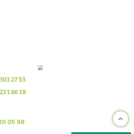
le Sipariş
 303 27 53
 231 66 18
.00 - 18.00
ile Sipariş
20 05 98