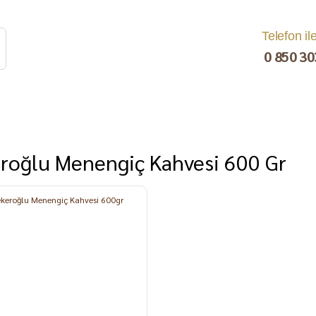
Telefon il
0 850 30
roğlu Menengiç Kahvesi 600 Gr
rat
Turşu
Bakliyat ve
Kahvaltılık
Kuru Yemiş
Pestil, Muska,
Ezme
%8
Tarhana
Sucuk
C