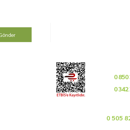
berdar olun !
Bizi Takip Edin!
Gönder
Kurumsal
Telefon i
Bayilik Şartları
0 850
Tedarikçimiz Olun
0 342
Toptan Satış
Basında Biz
09
Sorularınız İçin
info@gurmemarket.com
Whats App 
0 505 8