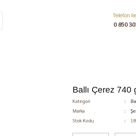
Telefon il
0 850 30
Ballı Çerez 740 
rat
Turşu
Bakliyat ve
Kahvaltılık
Kuru Yemiş
Pestil, Muska,
Ezme
Tarhana
Sucuk
C
Kategori
Ba
Marka
Şe
Stok Kodu
18