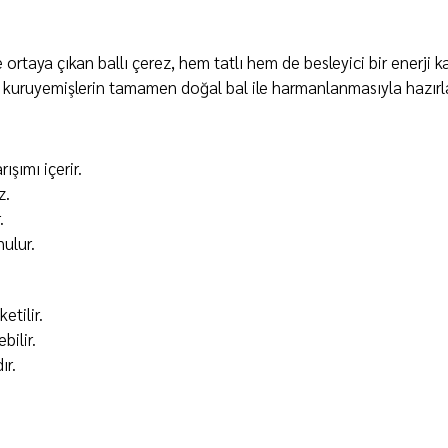
e ortaya çıkan ballı çerez, hem tatlı hem de besleyici bir enerj
iş kuruyemişlerin tamamen doğal bal ile harmanlanmasıyla hazırlan
ışımı içerir.
z.
.
ulur.
etilir.
bilir.
ır.