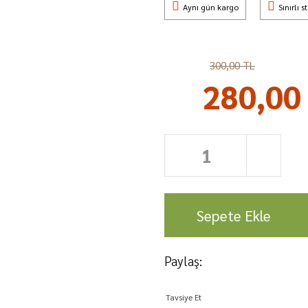
Aynı gün kargo
Sınırlı s
%7
300,00 TL
280,00
Sepete Ekle
Paylaş:
Tavsiye Et