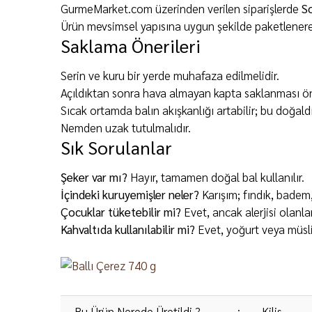
GurmeMarket.com üzerinden verilen siparişlerde
S
Ürün mevsimsel yapısına uygun şekilde paketlenerek
Saklama Önerileri
Serin ve kuru bir yerde muhafaza edilmelidir.
Açıldıktan sonra hava almayan kapta saklanması öne
Sıcak ortamda balın akışkanlığı artabilir; bu doğaldı
Nemden uzak tutulmalıdır.
Sık Sorulanlar
Şeker var mı?
Hayır, tamamen doğal bal kullanılır.
İçindeki kuruyemişler neler?
Karışım; fındık, badem, y
Çocuklar tüketebilir mi?
Evet, ancak alerjisi olanlar
Kahvaltıda kullanılabilir mi?
Evet, yoğurt veya müsli
Bu Ürün Nerede Üretildi ?
:
Kilis