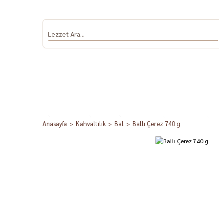
Anasayfa
Kahvaltılık
Bal
Ballı Çerez 740 g
Antep Fıstığı
Salça
Dolmalık Biber
Sumak ve Nar
Baha
ve Patlıcan
Ekşisi