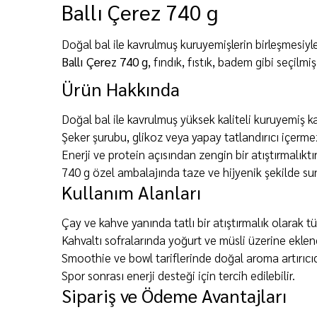
Ballı Çerez 740 g
Doğal bal ile kavrulmuş kuruyemişlerin birleşmesiyl
Ballı Çerez 740 g
, fındık, fıstık, badem gibi seçilm
Ürün Hakkında
Doğal bal ile kavrulmuş yüksek kaliteli kuruyemiş kar
Şeker şurubu, glikoz veya yapay tatlandırıcı içerme
Enerji ve protein açısından zengin bir atıştırmalıktır
740 g özel ambalajında taze ve hijyenik şekilde sun
Kullanım Alanları
Çay ve kahve yanında tatlı bir atıştırmalık olarak tük
Kahvaltı sofralarında yoğurt ve müsli üzerine eklene
Smoothie ve bowl tariflerinde doğal aroma artırıcıd
Spor sonrası enerji desteği için tercih edilebilir.
Sipariş ve Ödeme Avantajları