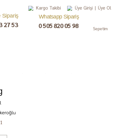
Kargo Takibi
Üye Girişi
|
Üye Ol
e Sipariş
Whatsapp Sipariş
3 27 53
0 505 820 05 98
Sepetim
g
, Lokum,
Kuru Meyve
Çay ve Kahve
Gurme
ezerye
Paketler
l
keroğlu
1