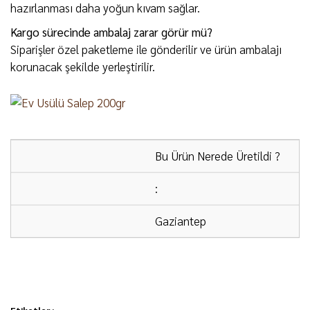
hazırlanması daha yoğun kıvam sağlar.
Kargo sürecinde ambalaj zarar görür mü?
Siparişler özel paketleme ile gönderilir ve ürün ambalajı
korunacak şekilde yerleştirilir.
Bu Ürün Nerede Üretildi ?
:
Gaziantep
ÜCRETSİZ KARGO:
2000 ₺ ve üzeri alışverişlerde
Bu ürüne ilk yorumu siz yapın!
kargo ücretsizdir.