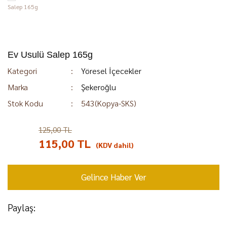
Ev Usulü Salep 165g
Kategori
Yöresel İçecekler
Marka
Şekeroğlu
Stok Kodu
543(Kopya-SKS)
125,00 TL
%8
115,00 TL
(KDV dahil)
Gelince Haber Ver
Paylaş: