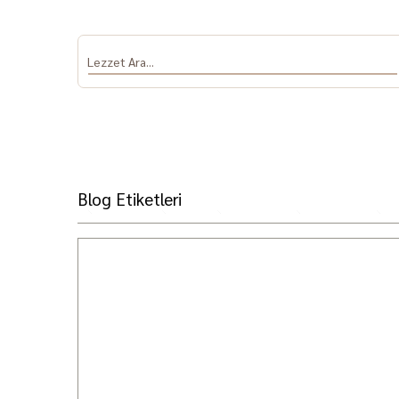
Blog Etiketleri
Antep Fıstığı
Salça
Dolmalık Biber
Sumak ve Nar
Baha
ve Patlıcan
Ekşisi