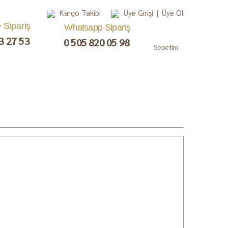
Kargo Takibi
Üye Girişi
|
Üye Ol
e Sipariş
Whatsapp Sipariş
3 27 53
0 505 820 05 98
Sepetim
, Lokum,
Kuru Meyve
Çay ve Kahve
Gurme
ezerye
Paketler