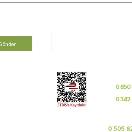
berdar olun !
Bizi Takip Edin!
Gönder
Kurumsal
Telefon i
Bayilik Şartları
0 850
Tedarikçimiz Olun
0 342
Toptan Satış
Basında Biz
09
Sorularınız İçin
info@gurmemarket.com
Whats App 
0 505 8