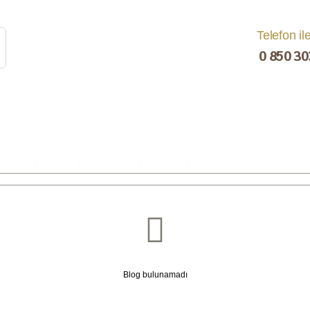
Telefon il
0 850 30
rat
Turşu
Bakliyat ve
Kahvaltılık
Kuru Yemiş
Pestil, Muska,
Ezme
Tarhana
Sucuk
C
Blog bulunamadı