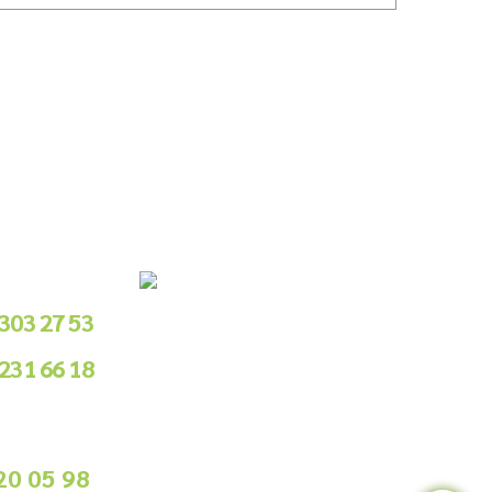
le Sipariş
 303 27 53
 231 66 18
.00 - 18.00
ile Sipariş
20 05 98