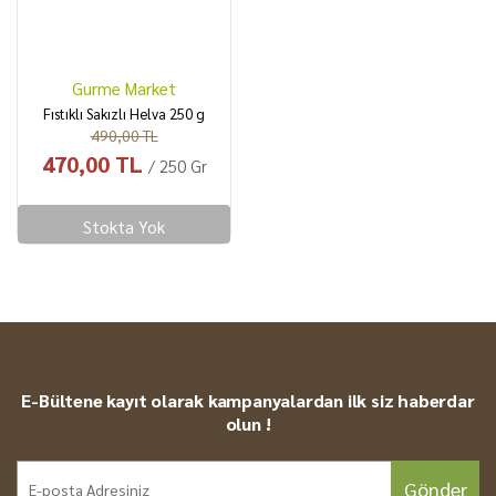
Gurme Market
Fıstıklı Sakızlı Helva 250 g
490,00 TL
470,00 TL
/ 250 Gr
Stokta Yok
E-Bültene kayıt olarak kampanyalardan ilk siz haberdar
olun !
Gönder