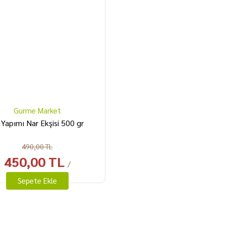
Gurme Market
 Yapımı Nar Ekşisi 500 gr
490,00 TL
450,00 TL
/
Sepete Ekle