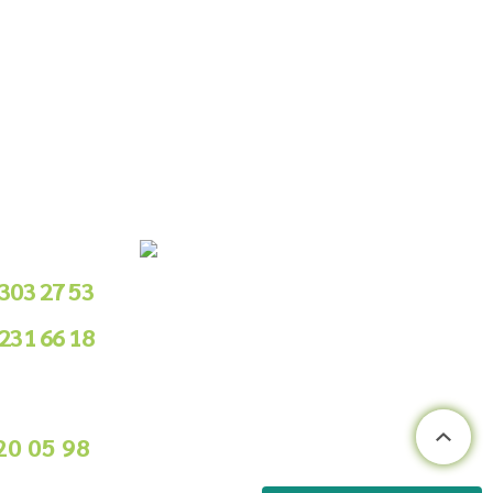
le Sipariş
 303 27 53
 231 66 18
.00 - 18.00
ile Sipariş
20 05 98