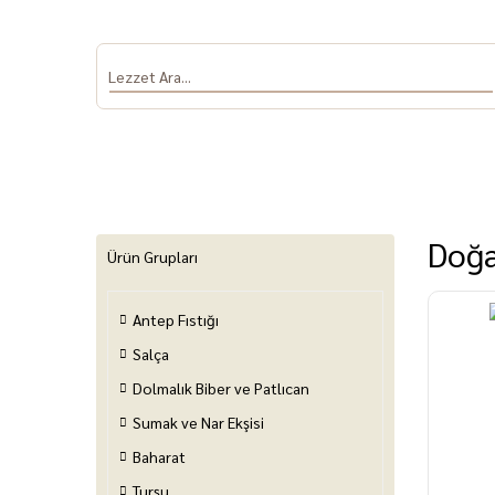
Doğa
Ürün Grupları
Antep Fıstığı
Antep Fıstığı
Salça
Dolmalık Biber
Sumak ve Nar
Baha
ve Patlıcan
Ekşisi
Salça
Dolmalık Biber ve Patlıcan
Sumak ve Nar Ekşisi
Baharat
Turşu