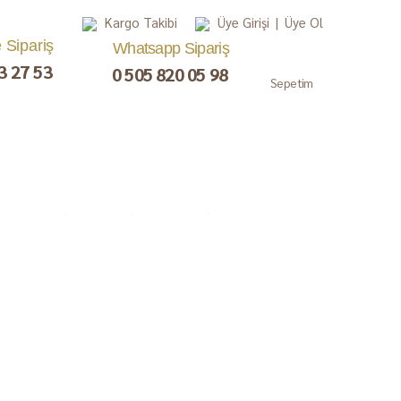
Kargo Takibi
Üye Girişi
|
Üye Ol
e Sipariş
Whatsapp Sipariş
3 27 53
0 505 820 05 98
Sepetim
, Lokum,
Kuru Meyve
Çay ve Kahve
Gurme
ezerye
Paketler