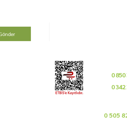
berdar olun !
Bizi Takip Edin!
Gönder
Kurumsal
Telefon i
Bayilik Şartları
0 850
Tedarikçimiz Olun
0 342
Toptan Satış
Basında Biz
09
Sorularınız İçin
info@gurmemarket.com
Whats App 
0 505 8