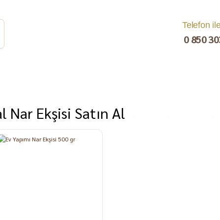
Telefon il
0 850 30
l Nar Ekşisi Satın Al
rat
Turşu
Bakliyat ve
Kahvaltılık
Kuru Yemiş
Pestil, Muska,
Ezme
%8
Tarhana
Sucuk
C