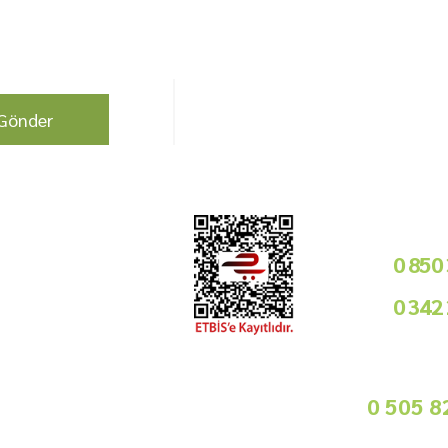
berdar olun !
Bizi Takip Edin!
Gönder
Kurumsal
Telefon i
Bayilik Şartları
0 850
Tedarikçimiz Olun
0 342
Toptan Satış
Basında Biz
09
Sorularınız İçin
info@gurmemarket.com
Whats App 
0 505 8