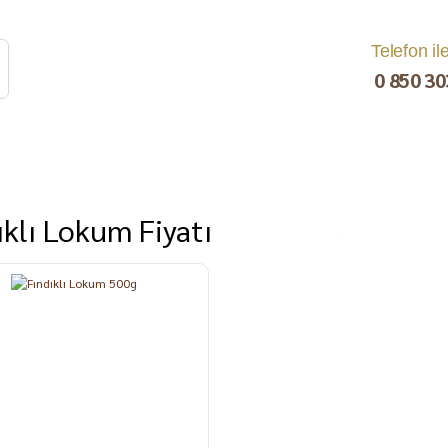
Telefon il
0 850 30
ıklı Lokum Fiyatı
rat
Turşu
Bakliyat ve
Kahvaltılık
Kuru Yemiş
Pestil, Muska,
Ezme
%10
Tarhana
Sucuk
C