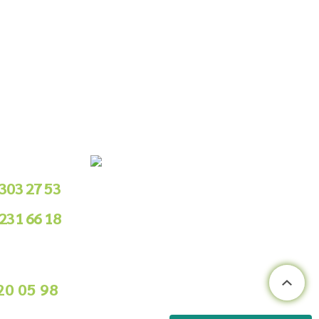
le Sipariş
 303 27 53
 231 66 18
.00 - 18.00
ile Sipariş
20 05 98