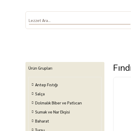
Fınd
Ürün Grupları
Antep Fıstığı
Antep Fıstığı
Salça
Dolmalık Biber
Sumak ve Nar
Baha
ve Patlıcan
Ekşisi
Salça
Dolmalık Biber ve Patlıcan
Sumak ve Nar Ekşisi
Baharat
Turşu