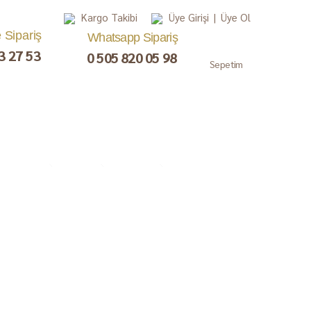
Kargo Takibi
Üye Girişi
|
Üye Ol
e Sipariş
Whatsapp Sipariş
3 27 53
0 505 820 05 98
Sepetim
, Lokum,
Kuru Meyve
Çay ve Kahve
Gurme
ezerye
Paketler