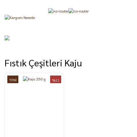
Fıstık Çeşitleri Kaju
YENİ
%11