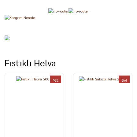
Fıstıklı Helva
%5
%4