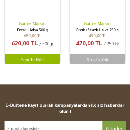
Gurme Market
Gurme Market
Fıstıklı Helva 500 g
Fıstıklı Sakızlı Helva 250 g
650,00 TL
490,00 TL
620,00 TL
470,00 TL
/ 500gr
/ 250 Gr
Sepete Ekle
Stokta Yok
E-Bültene kayıt olarak kampanyalardan ilk siz haberdar
olun !
Gönder