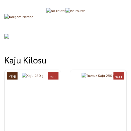
Kaju Kilosu
YENİ
%11
%11