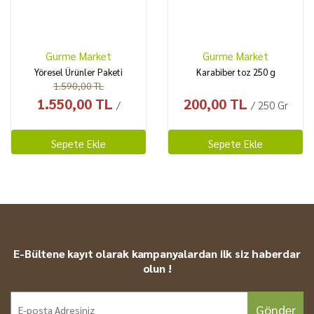
Gurme Market
Gurme Market
Yöresel Ürünler Paketi
Karabiber toz 250 g
1.590,00 TL
1.550,00 TL
200,00 TL
/
/ 250 Gr
Sepete Ekle
Sepete Ekle
E-Bültene kayıt olarak kampanyalardan ilk siz haberdar
olun !
Gönder