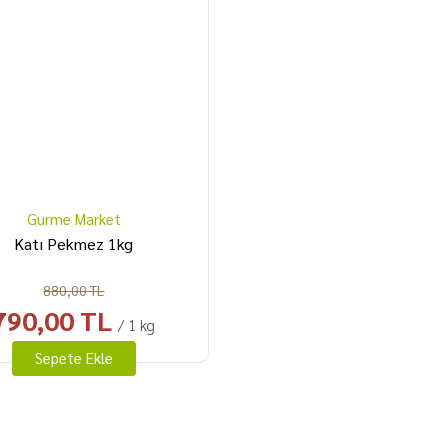
Gurme Market
Katı Pekmez 1kg
880,00 TL
790,00 TL
/ 1 kg
Sepete Ekle