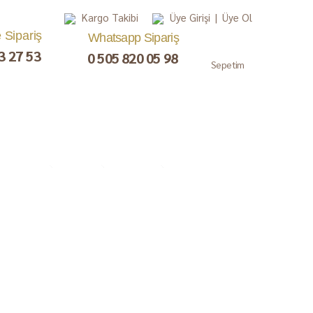
Kargo Takibi
Üye Girişi
|
Üye Ol
e Sipariş
Whatsapp Sipariş
3 27 53
0 505 820 05 98
Sepetim
, Lokum,
Kuru Meyve
Çay ve Kahve
Gurme
ezerye
Paketler