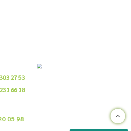
le Sipariş
 303 27 53
 231 66 18
.00 - 18.00
ile Sipariş
20 05 98