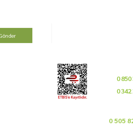
berdar olun !
Bizi Takip Edin!
Gönder
Kurumsal
Telefon i
Bayilik Şartları
0 850
Tedarikçimiz Olun
0 342
Toptan Satış
Basında Biz
09
Sorularınız İçin
info@gurmemarket.com
Whats App 
0 505 8