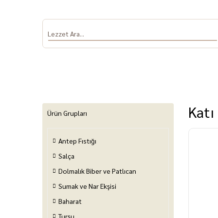
Katı
Ürün Grupları
Antep Fıstığı
Antep Fıstığı
Salça
Dolmalık Biber
Sumak ve Nar
Baha
ve Patlıcan
Ekşisi
Salça
Dolmalık Biber ve Patlıcan
Sumak ve Nar Ekşisi
Baharat
Turşu