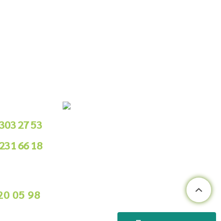
le Sipariş
 303 27 53
 231 66 18
.00 - 18.00
ile Sipariş
20 05 98