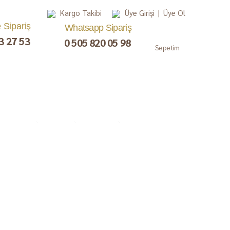
Kargo Takibi
Üye Girişi
|
Üye Ol
e Sipariş
Whatsapp Sipariş
3 27 53
0 505 820 05 98
Sepetim
, Lokum,
Kuru Meyve
Çay ve Kahve
Gurme
ezerye
Paketler