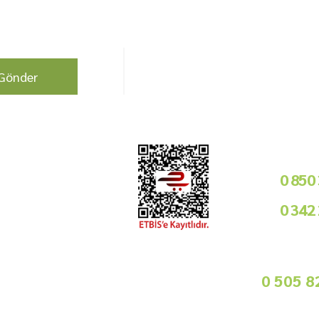
berdar olun !
Bizi Takip Edin!
Gönder
Kurumsal
Telefon i
Bayilik Şartları
0 850
Tedarikçimiz Olun
0 342
Toptan Satış
Basında Biz
09
Sorularınız İçin
info@gurmemarket.com
Whats App 
0 505 8