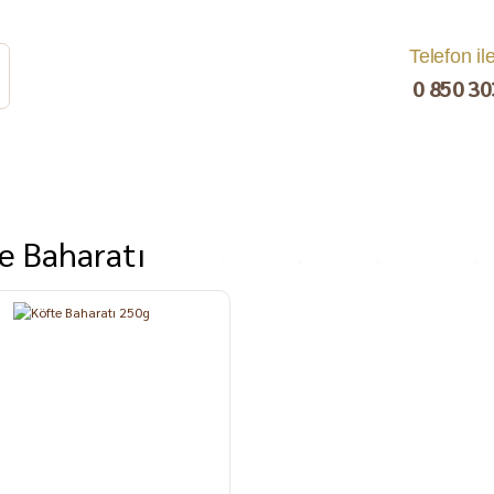
Telefon il
0 850 30
e Baharatı
rat
Turşu
Bakliyat ve
Kahvaltılık
Kuru Yemiş
Pestil, Muska,
Ezme
Tarhana
Sucuk
C