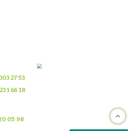
le Sipariş
 303 27 53
 231 66 18
.00 - 18.00
ile Sipariş
20 05 98