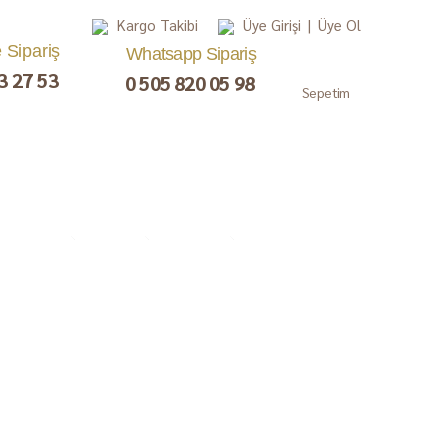
Kargo Takibi
Üye Girişi
|
Üye Ol
e Sipariş
Whatsapp Sipariş
3 27 53
0 505 820 05 98
Sepetim
, Lokum,
Kuru Meyve
Çay ve Kahve
Gurme
ezerye
Paketler