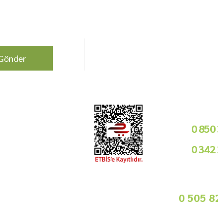
berdar olun !
Bizi Takip Edin!
Gönder
Kurumsal
Telefon i
Bayilik Şartları
0 850
Tedarikçimiz Olun
0 342
Toptan Satış
Basında Biz
09
Sorularınız İçin
info@gurmemarket.com
Whats App 
0 505 8