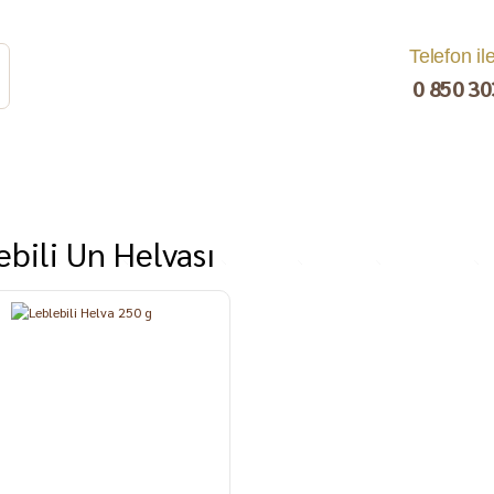
Telefon il
0 850 30
ebili Un Helvası
rat
Turşu
Bakliyat ve
Kahvaltılık
Kuru Yemiş
Pestil, Muska,
Ezme
%7
Tarhana
Sucuk
C