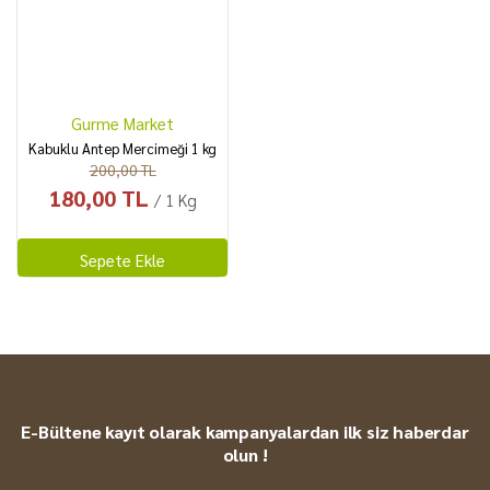
Zeytin
Karışık Kuruyemiş
Kahke
Yöresel
Gurme Market
Kabuklu Antep Mercimeği 1 kg
200,00 TL
180,00 TL
/ 1 Kg
Sepete Ekle
E-Bültene kayıt olarak kampanyalardan ilk siz haberdar
olun !