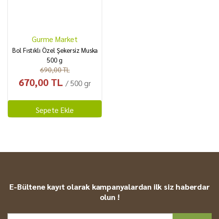
Gurme Market
Bol Fıstıklı Özel Şekersiz Muska
500 g
690,00 TL
670,00 TL
/ 500 gr
Sepete Ekle
E-Bültene kayıt olarak kampanyalardan ilk siz haberdar
olun !