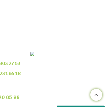
le Sipariş
 303 27 53
 231 66 18
.00 - 18.00
ile Sipariş
20 05 98