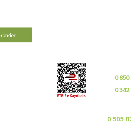
berdar olun !
Bizi Takip Edin!
Gönder
Kurumsal
Telefon i
Bayilik Şartları
0 850
Tedarikçimiz Olun
0 342
Toptan Satış
Basında Biz
09
Sorularınız İçin
info@gurmemarket.com
Whats App 
0 505 8