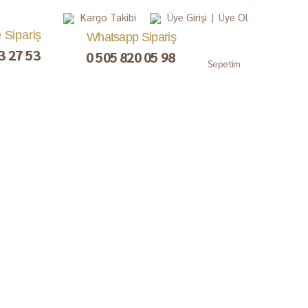
Kargo Takibi
Üye Girişi
|
Üye Ol
e Sipariş
Whatsapp Sipariş
3 27 53
0 505 820 05 98
Sepetim
, Lokum,
Kuru Meyve
Çay ve Kahve
Gurme
ezerye
Paketler