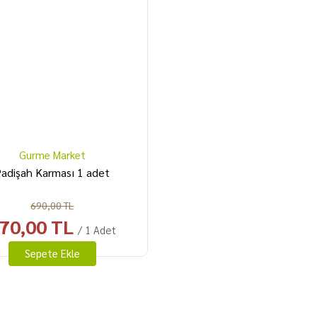
Gurme Market
adişah Karması 1 adet
690,00 TL
70,00 TL
/ 1 Adet
Sepete Ekle