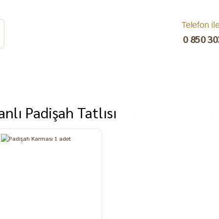
Telefon il
0 850 30
nlı Padişah Tatlısı
rat
Turşu
Bakliyat ve
Kahvaltılık
Kuru Yemiş
Pestil, Muska,
Ezme
%3
Tarhana
Sucuk
C