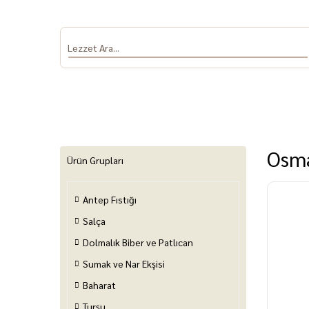
Osma
Ürün Grupları
Antep Fıstığı
Antep Fıstığı
Salça
Dolmalık Biber
Sumak ve Nar
Baha
ve Patlıcan
Ekşisi
Salça
Dolmalık Biber ve Patlıcan
Sumak ve Nar Ekşisi
Baharat
Turşu