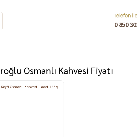
Telefon il
0 850 30
roğlu Osmanlı Kahvesi Fiyatı
rat
Turşu
Bakliyat ve
Kahvaltılık
Kuru Yemiş
Pestil, Muska,
Ezme
%14
Tarhana
Sucuk
C