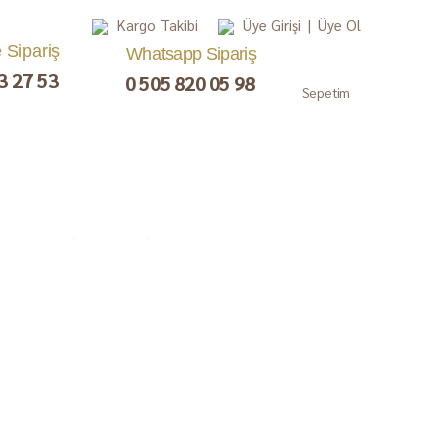
Kargo Takibi
Üye Girişi
|
Üye Ol
e Sipariş
Whatsapp Sipariş
3 27 53
0 505 820 05 98
Sepetim
, Lokum,
Kuru Meyve
Çay ve Kahve
Gurme
ezerye
Paketler