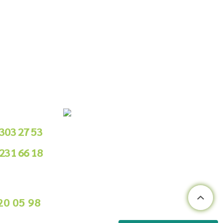
le Sipariş
 303 27 53
 231 66 18
.00 - 18.00
ile Sipariş
20 05 98