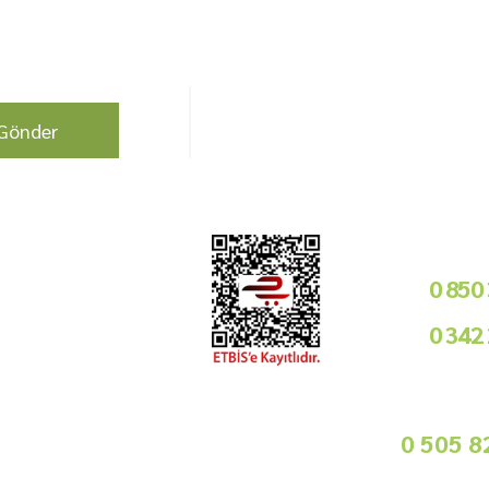
berdar olun !
Bizi Takip Edin!
Gönder
Kurumsal
Telefon i
Bayilik Şartları
0 850
Tedarikçimiz Olun
0 342
Toptan Satış
Basında Biz
09
Sorularınız İçin
info@gurmemarket.com
Whats App 
0 505 8