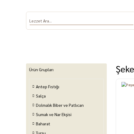
Şeke
Ürün Grupları
Antep Fıstığı
Antep Fıstığı
Salça
Dolmalık Biber
Sumak ve Nar
Baha
ve Patlıcan
Ekşisi
Salça
Dolmalık Biber ve Patlıcan
Sumak ve Nar Ekşisi
Baharat
Turşu