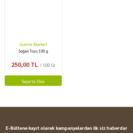
Zeytin
Karışık Kuruyemiş
Kahke
Yöresel
Gurme Market
Soğan Tozu 100 g
250,00 TL
/ 100 Gr
Sepete Ekle
E-Bültene kayıt olarak kampanyalardan ilk siz haberdar