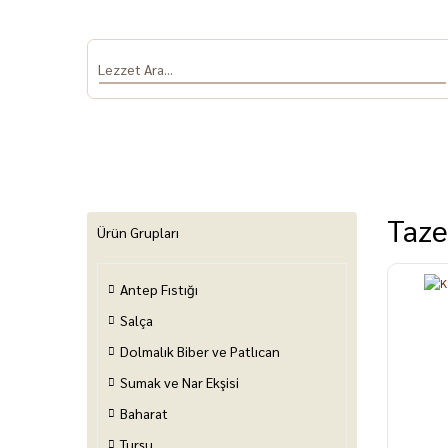
Taze
Ürün Grupları
Antep Fıstığı
Antep Fıstığı
Salça
Dolmalık Biber
Sumak ve Nar
Baha
ve Patlıcan
Ekşisi
Salça
Dolmalık Biber ve Patlıcan
Sumak ve Nar Ekşisi
Baharat
Turşu