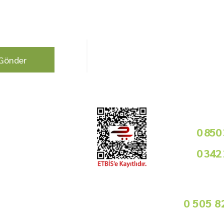
berdar olun !
Bizi Takip Edin!
Gönder
Kurumsal
Telefon i
Bayilik Şartları
0 850
Tedarikçimiz Olun
0 342
Toptan Satış
Basında Biz
09
Sorularınız İçin
info@gurmemarket.com
Whats App 
0 505 8