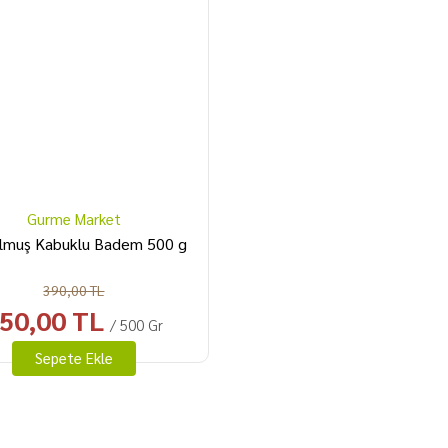
Gurme Market
lmuş Kabuklu Badem 500 g
390,00 TL
50,00 TL
/ 500 Gr
Sepete Ekle