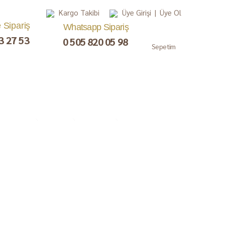
Kargo Takibi
Üye Girişi
|
Üye Ol
e Sipariş
Whatsapp Sipariş
3 27 53
0 505 820 05 98
Sepetim
, Lokum,
Kuru Meyve
Çay ve Kahve
Gurme
ezerye
Paketler