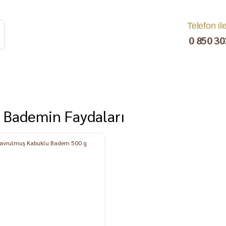
Telefon il
0 850 30
 Bademin Faydaları
rat
Turşu
Bakliyat ve
Kahvaltılık
Kuru Yemiş
Pestil, Muska,
Ezme
%10
Tarhana
Sucuk
C