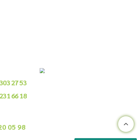
le Sipariş
 303 27 53
 231 66 18
.00 - 18.00
ile Sipariş
20 05 98