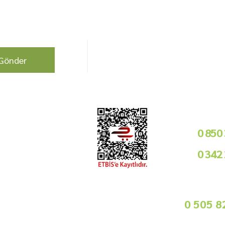
berdar olun !
Bizi Takip Edin!
Gönder
Kurumsal
Telefon i
Bayilik Şartları
0 850
Tedarikçimiz Olun
0 342
Toptan Satış
Basında Biz
09
Sorularınız İçin
info@gurmemarket.com
Whats App 
0 505 8