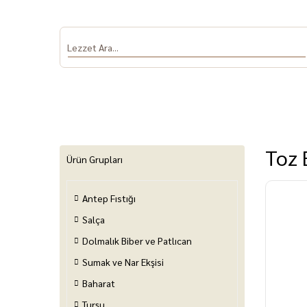
Toz 
Ürün Grupları
Antep Fıstığı
Antep Fıstığı
Salça
Dolmalık Biber
Sumak ve Nar
Baha
ve Patlıcan
Ekşisi
Salça
Dolmalık Biber ve Patlıcan
Sumak ve Nar Ekşisi
Baharat
Turşu