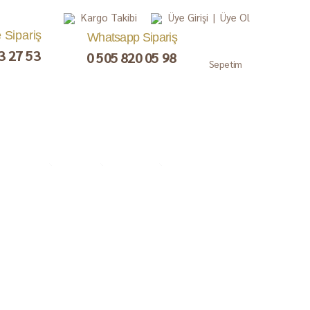
Kargo Takibi
Üye Girişi
|
Üye Ol
e Sipariş
Whatsapp Sipariş
3 27 53
0 505 820 05 98
Sepetim
, Lokum,
Kuru Meyve
Çay ve Kahve
Gurme
ezerye
Paketler