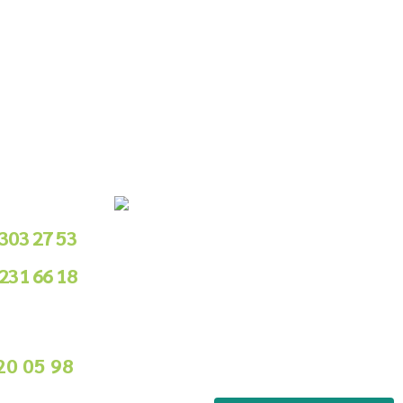
le Sipariş
 303 27 53
 231 66 18
.00 - 18.00
ile Sipariş
20 05 98