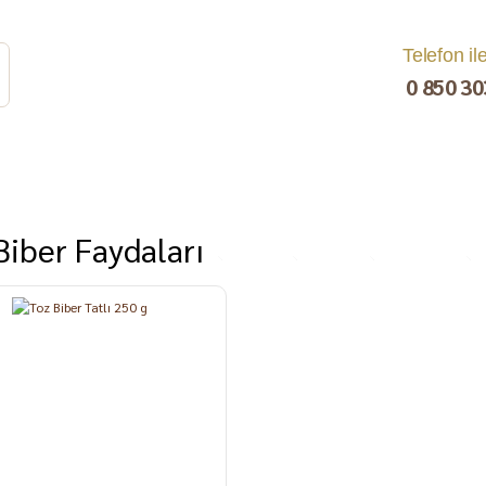
Telefon il
0 850 30
Biber Faydaları
rat
Turşu
Bakliyat ve
Kahvaltılık
Kuru Yemiş
Pestil, Muska,
Ezme
Tarhana
Sucuk
C