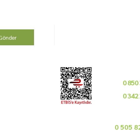
berdar olun !
Bizi Takip Edin!
Gönder
Kurumsal
Telefon i
Bayilik Şartları
0 850
Tedarikçimiz Olun
0 342
Toptan Satış
Basında Biz
09
Sorularınız İçin
info@gurmemarket.com
Whats App 
0 505 8