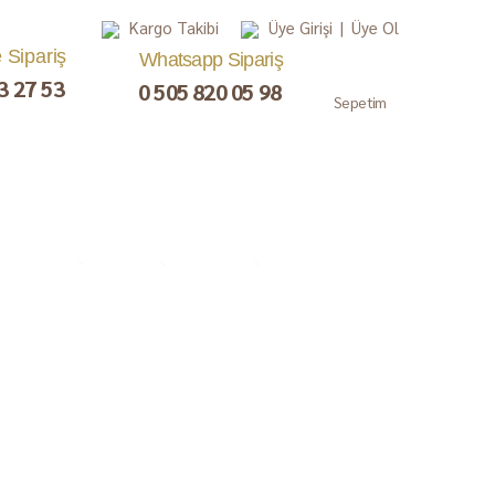
Kargo Takibi
Üye Girişi
|
Üye Ol
e Sipariş
Whatsapp Sipariş
3 27 53
0 505 820 05 98
Sepetim
, Lokum,
Kuru Meyve
Çay ve Kahve
Gurme
ezerye
Paketler