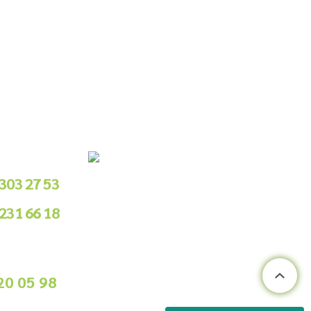
le Sipariş
 303 27 53
 231 66 18
.00 - 18.00
ile Sipariş
20 05 98