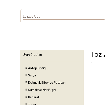
Toz 
Ürün Grupları
Antep Fıstığı
Antep Fıstığı
Salça
Dolmalık Biber
Sumak ve Nar
Baha
ve Patlıcan
Ekşisi
Salça
Dolmalık Biber ve Patlıcan
Sumak ve Nar Ekşisi
Baharat
Turşu