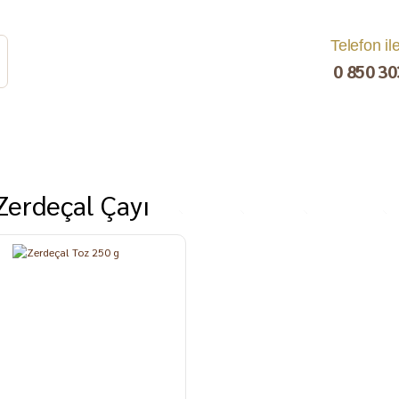
Telefon il
0 850 30
Zerdeçal Çayı
rat
Turşu
Bakliyat ve
Kahvaltılık
Kuru Yemiş
Pestil, Muska,
Ezme
Tarhana
Sucuk
C