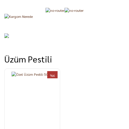
Üzüm Pestili
%6