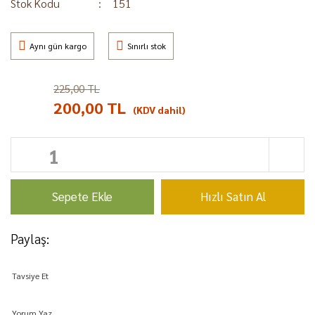
Stok Kodu
151
Aynı gün kargo
Sınırlı stok
225,00 TL
%11
200,00 TL
(KDV dahil)
Sepete Ekle
Hızlı Satın Al
Paylaş:
Tavsiye Et
Yorum Yaz