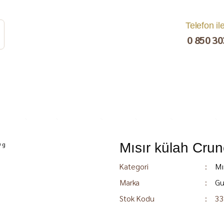
Telefon il
0 850 30
Mısır külah Crun
rat
Turşu
Bakliyat ve
Kahvaltılık
Kuru Yemiş
Pestil, Muska,
Ezme
Tarhana
Sucuk
C
Kategori
Mı
Marka
Gu
Stok Kodu
33