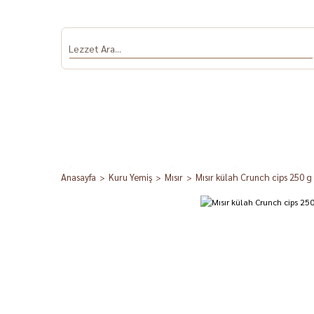
Anasayfa
Kuru Yemiş
Mısır
Mısır külah Crunch cips 250 g
Antep Fıstığı
Salça
Dolmalık Biber
Sumak ve Nar
Baha
ve Patlıcan
Ekşisi