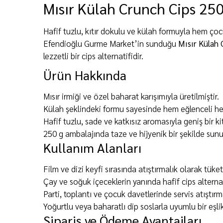
Mısır Külah Crunch Cips 250
Hafif tuzlu, kıtır dokulu ve külah formuyla hem çocu
Efendioğlu Gurme Market’in sunduğu
Mısır Külah 
lezzetli bir cips alternatifidir.
Ürün Hakkında
Mısır irmiği ve özel baharat karışımıyla üretilmiştir.
Külah şeklindeki formu sayesinde hem eğlenceli hem 
Hafif tuzlu, sade ve katkısız aromasıyla geniş bir kit
250 g ambalajında taze ve hijyenik bir şekilde sunu
Kullanım Alanları
Film ve dizi keyfi sırasında atıştırmalık olarak tüketi
Çay ve soğuk içeceklerin yanında hafif cips alternat
Parti, toplantı ve çocuk davetlerinde servis atıştırma
Yoğurtlu veya baharatlı dip soslarla uyumlu bir eşlik
Sipariş ve Ödeme Avantajları