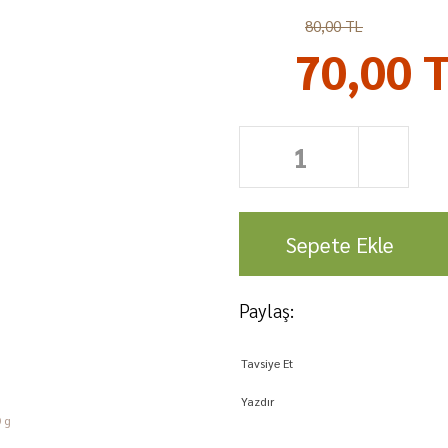
%13
80,00 TL
70,00 
Sepete Ekle
Paylaş:
Tavsiye Et
Yazdır