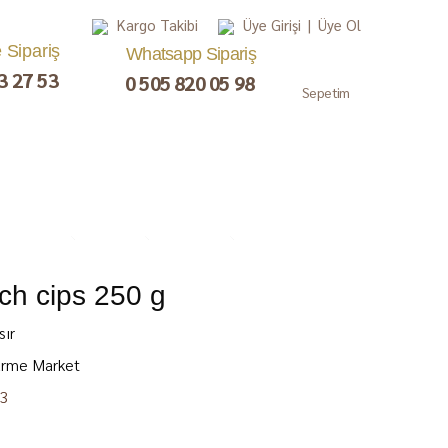
Kargo Takibi
Üye Girişi
|
Üye Ol
e Sipariş
Whatsapp Sipariş
3 27 53
0 505 820 05 98
Sepetim
ch cips 250 g
, Lokum,
Kuru Meyve
Çay ve Kahve
Gurme
ezerye
Paketler
sır
rme Market
3