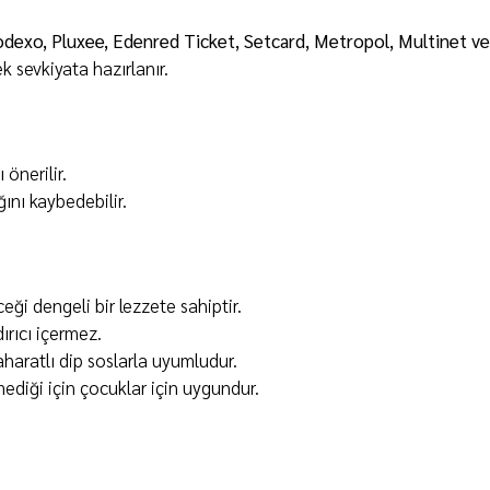
odexo, Pluxee, Edenred Ticket, Setcard, Metropol, Multinet v
 sevkiyata hazırlanır.
önerilir.
ğını kaybedebilir.
eği dengeli bir lezzete sahiptir.
rıcı içermez.
aharatlı dip soslarla uyumludur.
diği için çocuklar için uygundur.