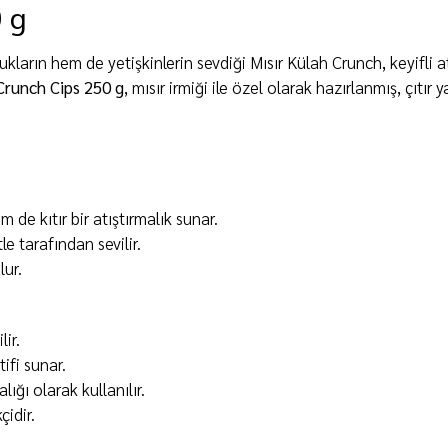
 g
kların hem de yetişkinlerin sevdiği Mısır Külah Crunch, keyifli at
Crunch Cips 250 g
, mısır irmiği ile özel olarak hazırlanmış, çıtır
de kıtır bir atıştırmalık sunar.
le tarafından sevilir.
lur.
lir.
ifi sunar.
lığı olarak kullanılır.
çidir.