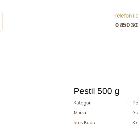
Telefon il
0 850 30
Pestil 500 g
rat
Turşu
Bakliyat ve
Kahvaltılık
Kuru Yemiş
Pestil, Muska,
Ezme
Tarhana
Sucuk
C
Kategori
Pe
Marka
Gu
Stok Kodu
37