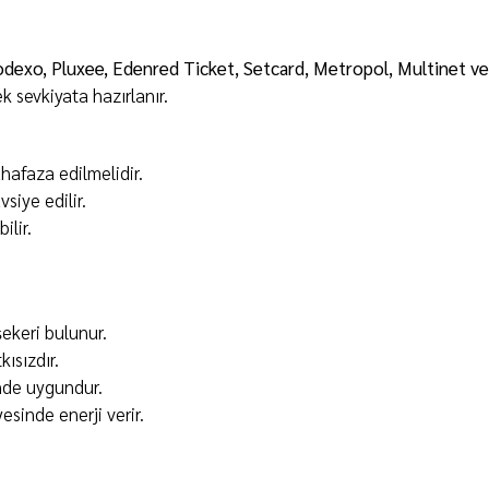
odexo, Pluxee, Edenred Ticket, Setcard, Metropol, Multinet v
 sevkiyata hazırlanır.
hafaza edilmelidir.
siye edilir.
ilir.
ekeri bulunur.
ısızdır.
nde uygundur.
esinde enerji verir.