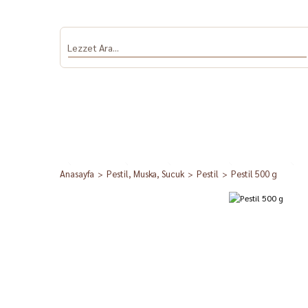
Anasayfa
Pestil, Muska, Sucuk
Pestil
Pestil 500 g
Antep Fıstığı
Salça
Dolmalık Biber
Sumak ve Nar
Baha
ve Patlıcan
Ekşisi