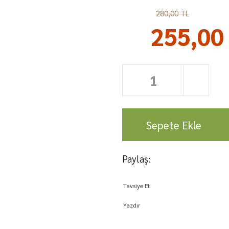
%9
280,00 TL
255,00
Sepete Ekle
Paylaş:
Tavsiye Et
Yazdır