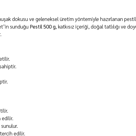
şak dokusu ve geleneksel üretim yöntemiyle hazırlanan pestil
ket’in sunduğu
Pestil 500 g
, katkısız içeriği, doğal tatlılığı ve
.
ilir.
ahiptir.
tir.
lir.
edilir.
 sunulur.
ercih edilir.