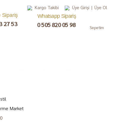
Kargo Takibi
Üye Girişi
|
Üye Ol
e Sipariş
Whatsapp Sipariş
3 27 53
0 505 820 05 98
Sepetim
, Lokum,
Kuru Meyve
Çay ve Kahve
Gurme
ezerye
Paketler
stil
rme Market
0