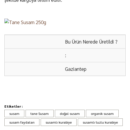
Bu Ürün Nerede Üretildi ?
:
Gaziantep
ÜCRETSİZ KARGO:
2000 ₺ ve üzeri alışverişlerde
kargo ücretsizdir.
Etiketler :
çok kaliteli
susam
tane Susam
doğal susam
organik susam
KARGO FİRMASI:
Ürünlerimiz DHL Kargo ile
susamı oldukça taze ve lezzetli. Ayrıca, çok yönlü bir
susam faydaları
susamlı kurabiye
susamlı tuzlu kurabiye
gönderilmektedir.
gıdadır ve birçok farklı yemek ve atıştırmalıkta