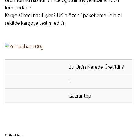
formundadır.
Kargo süreci nasıl işler?
Ürün özenli paketleme ile hızlı
şekilde kargoya teslim edilir.
Bu Ürün Nerede Üretildi ?
:
Gaziantep
ÜCRETSİZ KARGO:
2000 ₺ ve üzeri alışverişlerde
kargo ücretsizdir.
Etiketler :