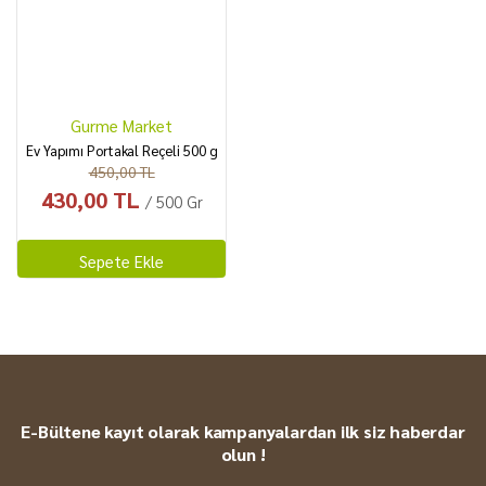
Zeytin
Karışık Kuruyemiş
Kahke
Yöresel
Gurme Market
Ev Yapımı Portakal Reçeli 500 g
450,00 TL
430,00 TL
/ 500 Gr
Sepete Ekle
E-Bültene kayıt olarak kampanyalardan ilk siz haberdar
olun !