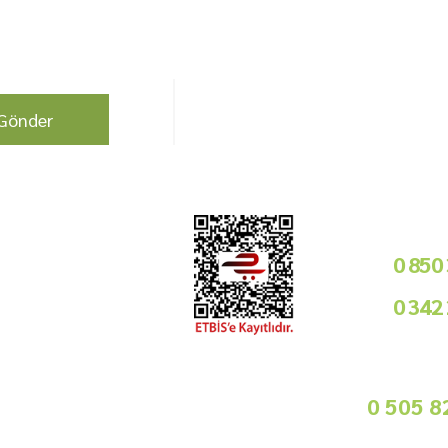
berdar olun !
Bizi Takip Edin!
Gönder
Kurumsal
Telefon i
Bayilik Şartları
0 850
Tedarikçimiz Olun
0 342
Toptan Satış
Basında Biz
09
Sorularınız İçin
info@gurmemarket.com
Whats App 
0 505 8