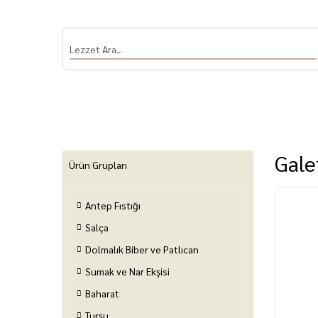
Gale
Ürün Grupları
Antep Fıstığı
Antep Fıstığı
Salça
Dolmalık Biber
Sumak ve Nar
Baha
ve Patlıcan
Ekşisi
Salça
Dolmalık Biber ve Patlıcan
Sumak ve Nar Ekşisi
Baharat
Turşu