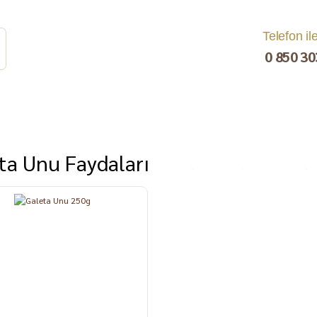
Telefon il
0 850 30
ta Unu Faydaları
rat
Turşu
Bakliyat ve
Kahvaltılık
Kuru Yemiş
Pestil, Muska,
Ezme
Tarhana
Sucuk
C