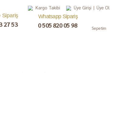
Kargo Takibi
Üye Girişi
|
Üye Ol
e Sipariş
Whatsapp Sipariş
3 27 53
0 505 820 05 98
Sepetim
, Lokum,
Kuru Meyve
Çay ve Kahve
Gurme
ezerye
Paketler