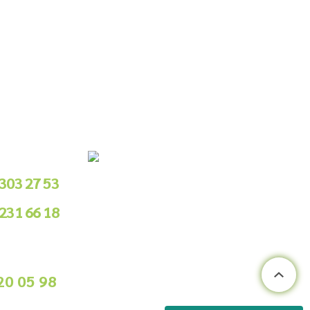
le Sipariş
 303 27 53
 231 66 18
.00 - 18.00
ile Sipariş
20 05 98