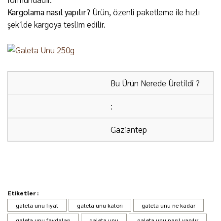
Kargolama nasıl yapılır?
Ürün, özenli paketleme ile hızlı
şekilde kargoya teslim edilir.
Bu Ürün Nerede Üretildi ?
:
Gaziantep
ÜCRETSİZ KARGO:
2000 ₺ ve üzeri alışverişlerde
kargo ücretsizdir.
Etiketler :
Kesinlikle tavsiye ederim!
galeta unu fiyat
galeta unu kalori
galeta unu ne kadar
KARGO FİRMASI:
Ürünlerimiz DHL Kargo ile
galeta unu kaliteli ve uygun fiyatlıdır. Tavuk, balık,
galeta unu faydaları
galeta unu
galeta unu nasıl yapılır