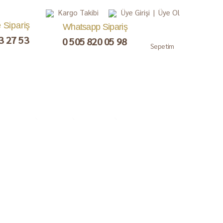
Kargo Takibi
Üye Girişi
|
Üye Ol
e Sipariş
Whatsapp Sipariş
3 27 53
0 505 820 05 98
Sepetim
, Lokum,
Kuru Meyve
Çay ve Kahve
Gurme
ezerye
Paketler