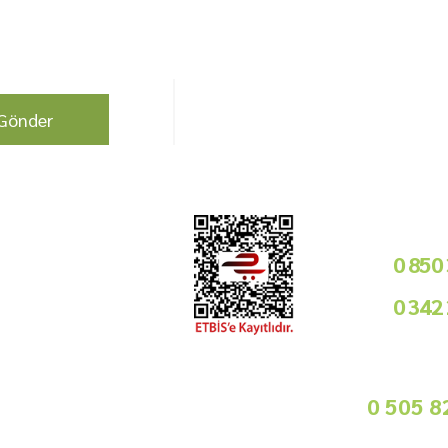
berdar olun !
Bizi Takip Edin!
Gönder
Kurumsal
Telefon i
Bayilik Şartları
0 850
Tedarikçimiz Olun
0 342
Toptan Satış
Basında Biz
09
Sorularınız İçin
info@gurmemarket.com
Whats App 
0 505 8