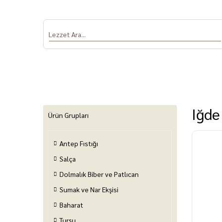
Iğde
Ürün Grupları
Antep Fıstığı
Antep Fıstığı
Salça
Dolmalık Biber
Sumak ve Nar
Baha
ve Patlıcan
Ekşisi
Salça
Dolmalık Biber ve Patlıcan
Sumak ve Nar Ekşisi
Baharat
Turşu