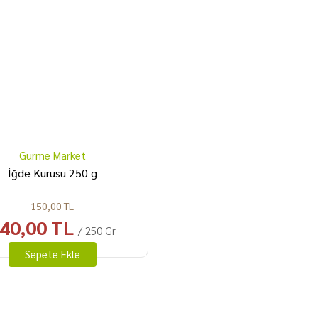
Gurme Market
İğde Kurusu 250 g
150,00 TL
40,00 TL
/ 250 Gr
Sepete Ekle