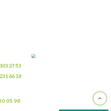
le Sipariş
 303 27 53
 231 66 18
.00 - 18.00
ile Sipariş
20 05 98