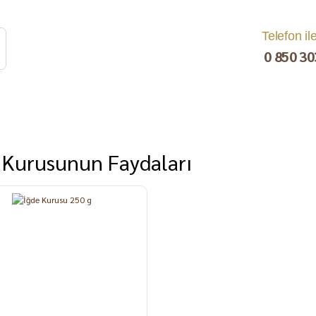
Telefon il
0 850 30
 Kurusunun Faydaları
rat
Turşu
Bakliyat ve
Kahvaltılık
Kuru Yemiş
Pestil, Muska,
Ezme
%7
Tarhana
Sucuk
C