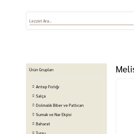
Meli
Ürün Grupları
Antep Fıstığı
Antep Fıstığı
Salça
Dolmalık Biber
Sumak ve Nar
Baha
ve Patlıcan
Ekşisi
Salça
Dolmalık Biber ve Patlıcan
Sumak ve Nar Ekşisi
Baharat
Turşu