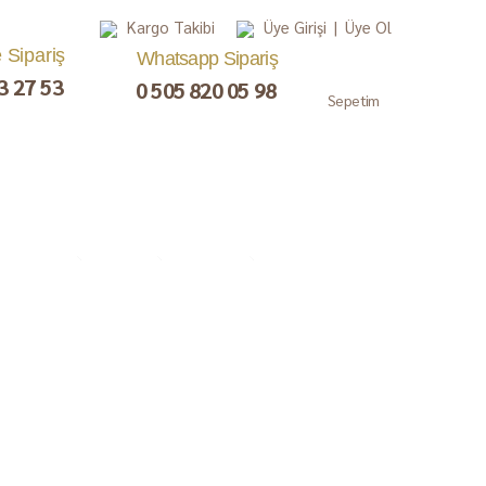
Kargo Takibi
Üye Girişi
|
Üye Ol
e Sipariş
Whatsapp Sipariş
3 27 53
0 505 820 05 98
Sepetim
, Lokum,
Kuru Meyve
Çay ve Kahve
Gurme
ezerye
Paketler