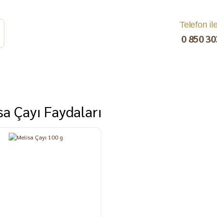
Telefon il
0 850 30
sa Çayı Faydaları
rat
Turşu
Bakliyat ve
Kahvaltılık
Kuru Yemiş
Pestil, Muska,
Ezme
%25
Tarhana
Sucuk
C