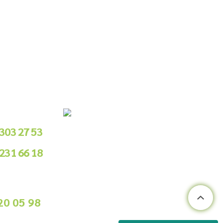
le Sipariş
 303 27 53
 231 66 18
.00 - 18.00
ile Sipariş
20 05 98