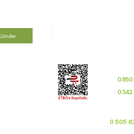
berdar olun !
Bizi Takip Edin!
Gönder
Kurumsal
Telefon i
Bayilik Şartları
0 850
Tedarikçimiz Olun
0 342
Toptan Satış
Basında Biz
09
Sorularınız İçin
info@gurmemarket.com
Whats App 
0 505 8