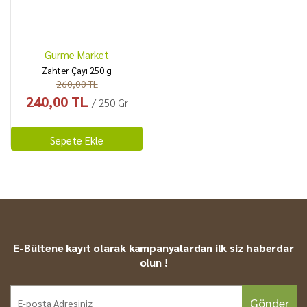
Zeytin
Karışık Kuruyemiş
Kahke
Yöresel
Gurme Market
Zahter Çayı 250 g
260,00 TL
240,00 TL
/ 250 Gr
Sepete Ekle
E-Bültene kayıt olarak kampanyalardan ilk siz haberdar
olun !
Gönder