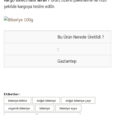
şekilde kargoya teslim edilir.
Bu Ürün Nerede Üretildi ?
:
Gaziantep
ÜCRETSİZ KARGO:
2000 ₺ ve üzeri alışverişlerde
kargo ücretsizdir.
Etiketler :
yemeklerim daha lezzetli hale geldi.
biberiye bitkisi
doğal biberiye
doğal biberiye çayı
KARGO FİRMASI:
Ürünlerimiz DHL Kargo ile
iberiye gerçekten çok kaliteli ve taze! Kokusu bile
organik biberiye
biberiye
biberiye suyu
gönderilmektedir.
insana doğal bir ferahlık veriyor.