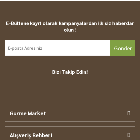
kapınızdadır.
Yorum Yaz
ÖDEME:
Ödemelerinizi Kredi Kartı, Havale veya EFT
E-Bültene kayıt olarak kampanyalardan ilk siz haberdar
ile yapabilirsiniz. Havale veya EFT ile ödemelerde
olun !
ürünler ödeme alındıktan sonra kargoya verilir.
Gönder
GÖNDERİM ŞEHRİ:
Tüm ürünlerimiz Gaziantep'ten
gönderilmektedir.
Bizi Takip Edin!
Gurme Market
Alışveriş Rehberi